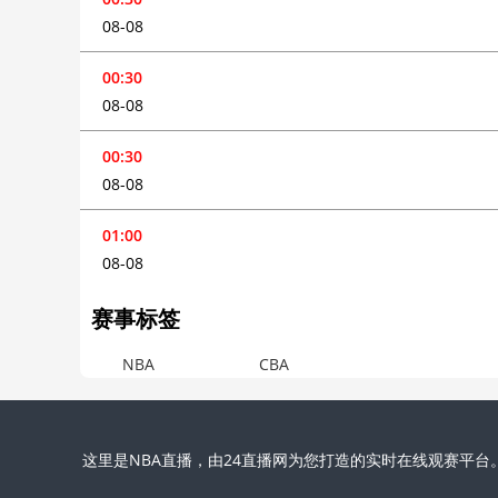
08-08
00:30
08-08
00:30
08-08
01:00
08-08
赛事标签
NBA
CBA
这里是NBA直播，由24直播网为您打造的实时在线观赛平台