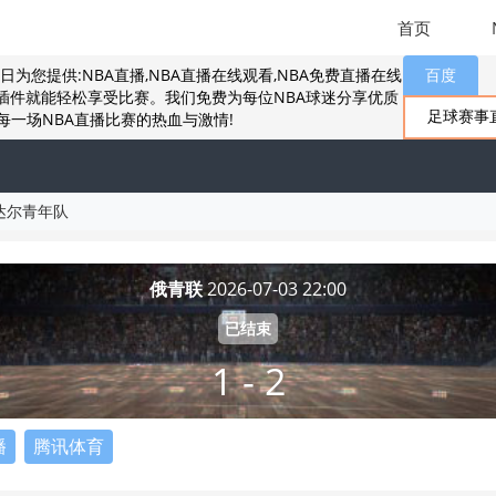
首页
为您提供:NBA直播,NBA直播在线观看,NBA免费直播在线
百度
装插件就能轻松享受比赛。我们免费为每位NBA球迷分享优质
每一场NBA直播比赛的热血与激情!
诺达尔青年队
俄青联
2026-07-03 22:00
已结束
1 - 2
播
腾讯体育