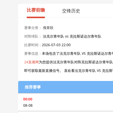
比赛前瞻
交锋历史
赛事分类：
俄青联
对阵球队：
法克尔青年队 vs 克拉斯诺达尔青年队
比赛时间：
2026-07-03 22:00
赛事信息：
本场包含了法克尔青年队 VS 克拉斯诺达尔青
24直播网
为您提供法克尔青年队对阵克拉斯诺达尔青年队
即可获取最新直播信号。 喜欢看法克尔青年队 VS 克
推荐赛事
00:00
08-08