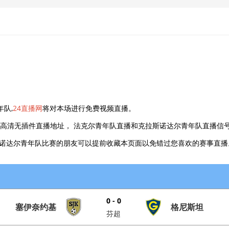
年队,
24直播网
将对本场进行免费视频直播。
高清无插件直播地址， 法克尔青年队直播和克拉斯诺达尔青年队直播信号
拉斯诺达尔青年队比赛的朋友可以提前收藏本页面以免错过您喜欢的赛事直播
0 - 0
塞伊奈约基
格尼斯坦
芬超