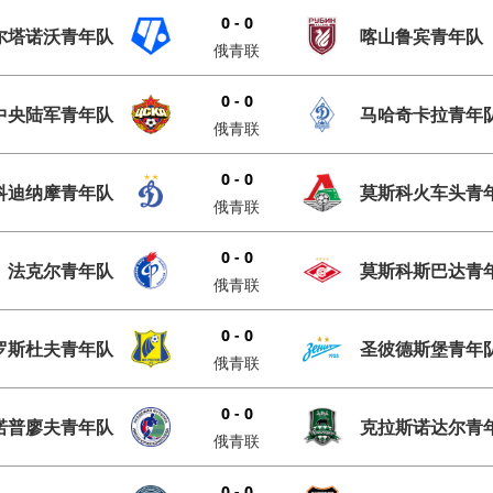
0 - 0
尔塔诺沃青年队
喀山鲁宾青年队
俄青联
0 - 0
中央陆军青年队
马哈奇卡拉青年
俄青联
0 - 0
科迪纳摩青年队
莫斯科火车头青
俄青联
0 - 0
法克尔青年队
莫斯科斯巴达青
俄青联
0 - 0
罗斯杜夫青年队
圣彼德斯堡青年
俄青联
0 - 0
诺普廖夫青年队
克拉斯诺达尔青
俄青联
0 - 0