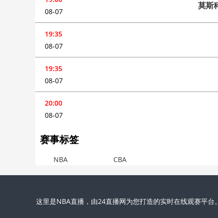
莫斯
08-07
19:35
08-07
19:35
08-07
20:00
08-07
赛事标签
NBA
CBA
这里是NBA直播，由24直播网为您打造的实时在线观赛平台