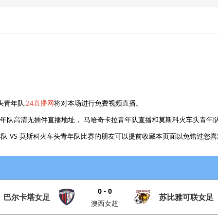
头青年队,
24直播网
将对本场进行免费视频直播。
年队高清无插件直播地址， 马哈奇卡拉青年队直播和莫斯科火车头青年队
队 VS 莫斯科火车头青年队比赛的朋友可以提前收藏本页面以免错过您
0 - 0
巴尔卡塔女足
苏比雅可联女足
澳西女超