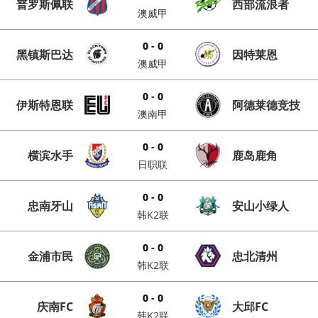
普罗斯佩联
西部流浪者
澳威甲
0 - 0
黑镇斯巴达
因特莱恩
澳威甲
0 - 0
伊斯特恩联
阿德莱德竞技
澳南甲
0 - 0
横滨水手
鹿岛鹿角
日职联
0 - 0
忠南牙山
安山小绿人
韩K2联
0 - 0
金浦市民
忠北清州
韩K2联
0 - 0
庆南FC
大邱FC
韩K2联