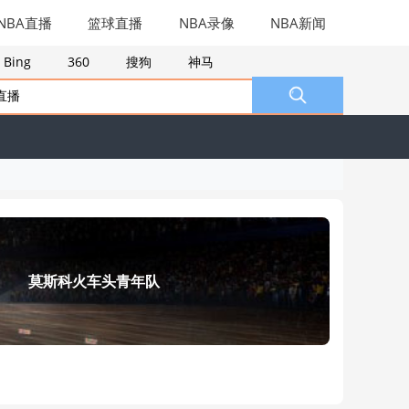
NBA直播
篮球直播
NBA录像
NBA新闻
Bing
360
搜狗
神马
莫斯科火车头青年队