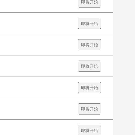
即将开始
即将开始
即将开始
即将开始
即将开始
即将开始
即将开始