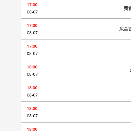
17:00
费
08-07
17:00
尼兰
08-07
17:00
08-07
18:00
08-07
18:00
08-07
18:00
08-07
18:00