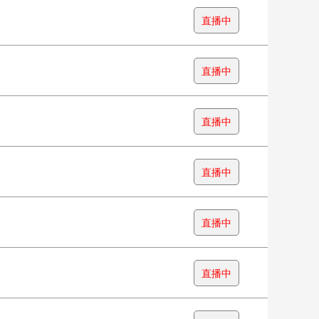
直播中
直播中
直播中
直播中
直播中
直播中