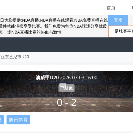
首页
为您提供:NBA直播,NBA直播在线观看,NBA免费直播在线
百度
装插件就能轻松享受比赛。我们免费为每位NBA球迷分享优质
每一场NBA直播比赛的热血与激情!
柯亚东悉尼市U20
澳威甲U20
2026-07-03 16:00
已结束
0 - 2
播
腾讯体育