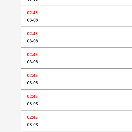
02:45
08-08
02:45
08-08
02:45
08-08
02:45
08-08
02:45
08-08
02:45
08-08