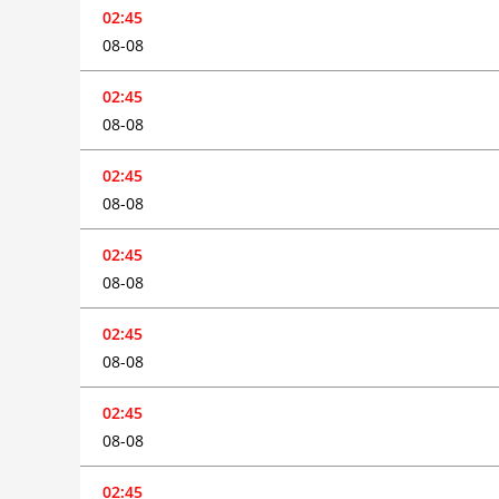
02:45
08-08
02:45
08-08
02:45
08-08
02:45
08-08
02:45
08-08
02:45
08-08
02:45