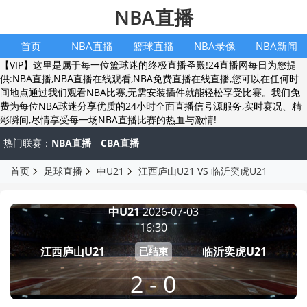
NBA直播
首页
NBA直播
篮球直播
NBA录像
NBA新闻
【VIP】这里是属于每一位篮球迷的终极直播圣殿!24直播网每日为您提
供:NBA直播,NBA直播在线观看,NBA免费直播在线直播,您可以在任何时
间地点通过我们观看NBA比赛,无需安装插件就能轻松享受比赛。我们免
费为每位NBA球迷分享优质的24小时全面直播信号源服务,实时赛况、精
彩瞬间,尽情享受每一场NBA直播比赛的热血与激情!
热门联赛：
NBA直播
CBA直播
首页
足球直播
中U21
江西庐山U21 VS 临沂奕虎U21
中U21
2026-07-03
16:30
江西庐山U21
临沂奕虎U21
已结束
2 - 0