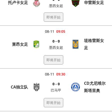
托卢卡女足
华雷斯女足
墨西女超
即将开始
08-11
09:05
堤格雷斯女
0 - 0
莱昂女足
墨西女超
足
即将开始
08-11
09:30
CD尤尼维尔
0 - 0
CA独立队
巴马甲
斯塔里奥
即将开始