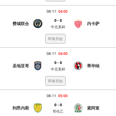
08-11
04:00
0 - 0
费城联合
内卡萨
中北美杯
即将开始
08-11
04:00
0 - 0
圣地亚哥
蒂华纳
中北美杯
即将开始
08-11
05:00
0 - 0
利昂内斯
索阿查
哥伦乙