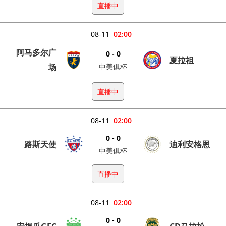
直播中
08-11
02:00
阿马多尔广
0 - 0
夏拉祖
场
中美俱杯
直播中
08-11
02:00
0 - 0
路斯天使
迪利安格恩
中美俱杯
直播中
08-11
02:00
0 - 0