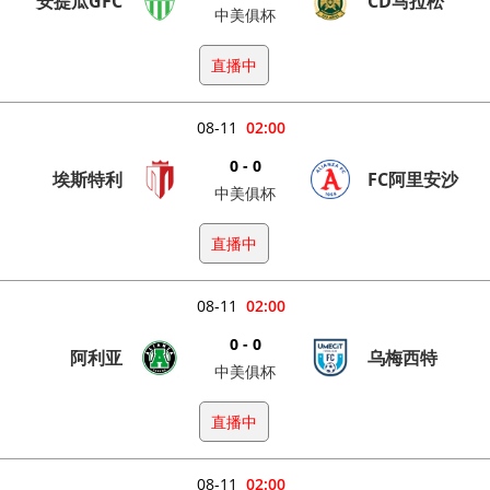
安提瓜GFC
CD马拉松
中美俱杯
直播中
08-11
02:00
0 - 0
埃斯特利
FC阿里安沙
中美俱杯
直播中
08-11
02:00
0 - 0
阿利亚
乌梅西特
中美俱杯
直播中
08-11
02:00