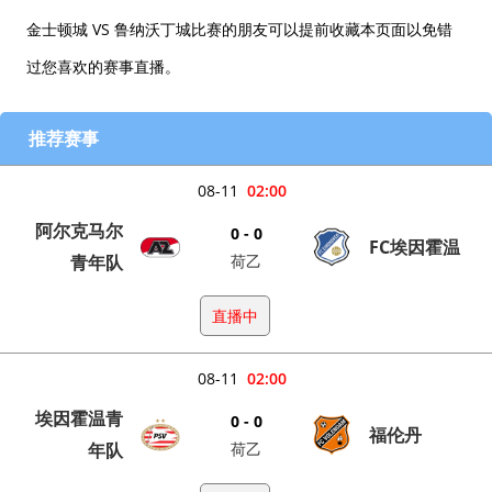
金士顿城 VS 鲁纳沃丁城比赛的朋友可以提前收藏本页面以免错
过您喜欢的赛事直播。
推荐赛事
08-11
02:00
阿尔克马尔
0 - 0
FC埃因霍温
青年队
荷乙
直播中
08-11
02:00
埃因霍温青
0 - 0
福伦丹
年队
荷乙