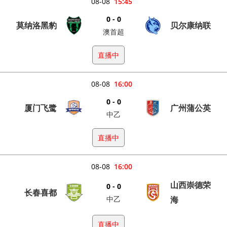
08-08
15:45
0 - 0
莫纳洛黑豹
贝尔康纳联
澳首超
直播中
08-08
16:00
0 - 0
厦门飞鹭
广州蒲公英
中乙
直播中
08-08
16:00
山西崇德荣
0 - 0
长春喜都
中乙
海
直播中