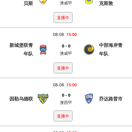
贝斯
澳威甲
克斯敦
直播中
08-08
15:00
新城堡联青
中部海岸青
0 - 0
年队
澳威甲
年队
直播中
08-08
15:00
0 - 0
因勒乌德联
乔达路普市
澳西甲
直播中