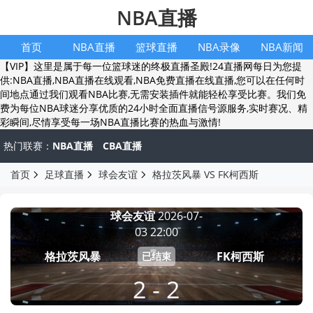
NBA直播
首页
NBA直播
篮球直播
NBA录像
NBA新闻
【VIP】这里是属于每一位篮球迷的终极直播圣殿!24直播网每日为您提
供:NBA直播,NBA直播在线观看,NBA免费直播在线直播,您可以在任何时
间地点通过我们观看NBA比赛,无需安装插件就能轻松享受比赛。我们免
费为每位NBA球迷分享优质的24小时全面直播信号源服务,实时赛况、精
彩瞬间,尽情享受每一场NBA直播比赛的热血与激情!
热门联赛：
NBA直播
CBA直播
首页
足球直播
球会友谊
格拉茨风暴 VS FK柯西斯
球会友谊
2026-07-
03 22:00
格拉茨风暴
FK柯西斯
已结束
2 - 2