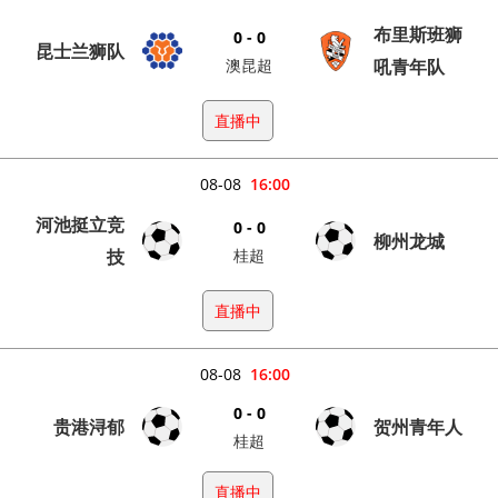
布里斯班狮
0 - 0
昆士兰狮队
澳昆超
吼青年队
直播中
08-08
16:00
河池挺立竞
0 - 0
柳州龙城
技
桂超
直播中
08-08
16:00
0 - 0
贵港浔郁
贺州青年人
桂超
直播中