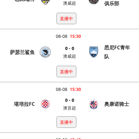
澳威超
俱乐部
直播中
08-08
15:30
悉尼FC青年
0 - 0
萨瑟兰鲨鱼
澳威超
队
直播中
08-08
15:30
0 - 0
堪培拉FC
奥康诺骑士
澳首超
直播中