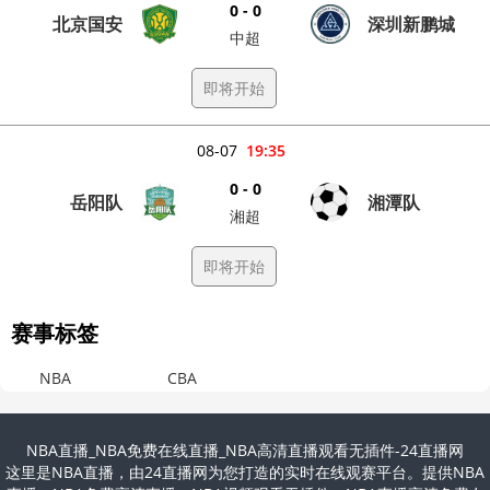
0 - 0
北京国安
深圳新鹏城
中超
即将开始
08-07
19:35
0 - 0
岳阳队
湘潭队
湘超
即将开始
赛事标签
NBA
CBA
NBA直播_NBA免费在线直播_NBA高清直播观看无插件-24直播网
这里是NBA直播，由24直播网为您打造的实时在线观赛平台。提供NBA