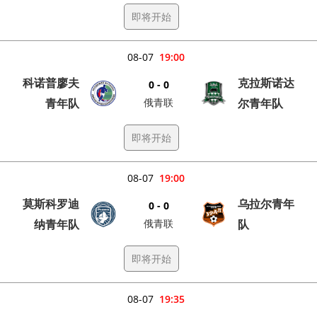
即将开始
08-07
19:00
科诺普廖夫
克拉斯诺达
0 - 0
青年队
俄青联
尔青年队
即将开始
08-07
19:00
莫斯科罗迪
乌拉尔青年
0 - 0
纳青年队
俄青联
队
即将开始
08-07
19:35