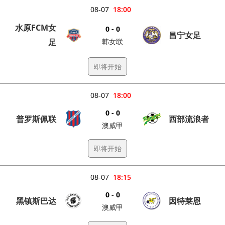
08-07
18:00
水原FCM女
0 - 0
昌宁女足
足
韩女联
即将开始
08-07
18:00
0 - 0
普罗斯佩联
西部流浪者
澳威甲
即将开始
08-07
18:15
0 - 0
黑镇斯巴达
因特莱恩
澳威甲