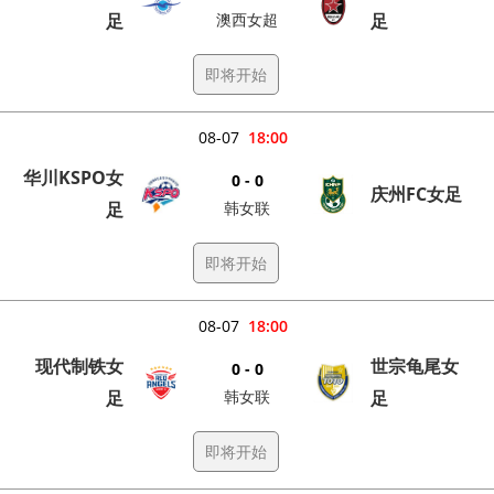
足
澳西女超
足
即将开始
08-07
18:00
华川KSPO女
0 - 0
庆州FC女足
足
韩女联
即将开始
08-07
18:00
现代制铁女
世宗龟尾女
0 - 0
足
韩女联
足
即将开始