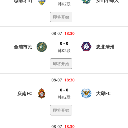
忠南牙山
安山小绿人
韩K2联
即将开始
08-07
18:30
0 - 0
金浦市民
忠北清州
韩K2联
即将开始
08-07
18:30
0 - 0
庆南FC
大邱FC
韩K2联
即将开始
08-07
18:30