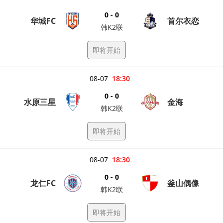
0 - 0
华城FC
首尔衣恋
韩K2联
即将开始
08-07
18:30
0 - 0
水原三星
金海
韩K2联
即将开始
08-07
18:30
0 - 0
龙仁FC
釜山偶像
韩K2联
即将开始