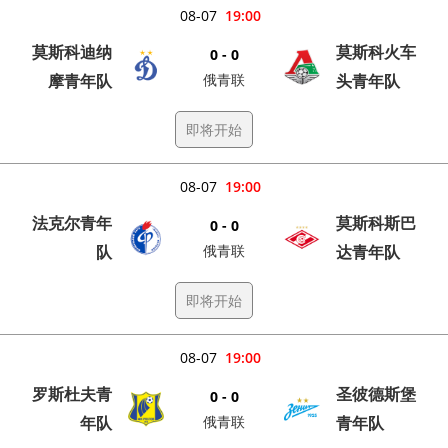
08-07
19:00
莫斯科迪纳
莫斯科火车
0 - 0
摩青年队
俄青联
头青年队
即将开始
08-07
19:00
法克尔青年
莫斯科斯巴
0 - 0
队
俄青联
达青年队
即将开始
08-07
19:00
罗斯杜夫青
圣彼德斯堡
0 - 0
年队
俄青联
青年队