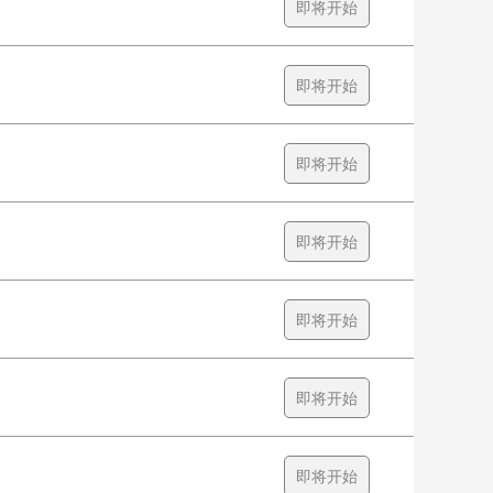
即将开始
即将开始
即将开始
即将开始
即将开始
即将开始
即将开始