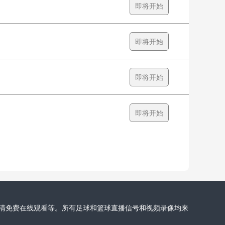
即将开始
即将开始
即将开始
即将开始
播高清免费在线观看等。所有足球和篮球直播信号和视频录像均来