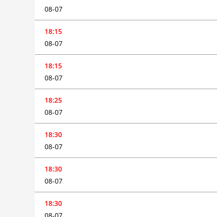
08-07
18:15
08-07
18:15
08-07
18:25
08-07
18:30
08-07
18:30
08-07
18:30
08-07