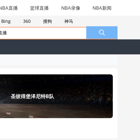
NBA直播
篮球直播
NBA录像
NBA新闻
Bing
360
搜狗
神马
圣彼得堡泽尼特B队