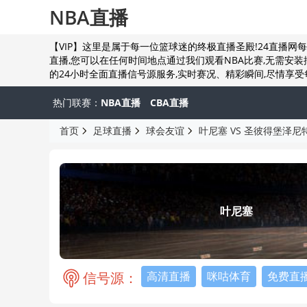
NBA直播
【VIP】这里是属于每一位篮球迷的终极直播圣殿!24直播网每日
直播,您可以在任何时间地点通过我们观看NBA比赛,无需安
的24小时全面直播信号源服务,实时赛况、精彩瞬间,尽情享受
热门联赛：
NBA直播
CBA直播
首页
足球直播
球会友谊
叶尼塞 VS 圣彼得堡泽尼
叶尼塞
信号源：
高清直播
咪咕体育
免费直