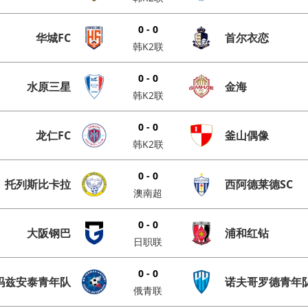
0 - 0
华城FC
首尔衣恋
韩K2联
0 - 0
水原三星
金海
韩K2联
0 - 0
龙仁FC
釜山偶像
韩K2联
0 - 0
托列斯比卡拉
西阿德莱德SC
澳南超
0 - 0
大阪钢巴
浦和红钻
日职联
0 - 0
玛兹安泰青年队
诺夫哥罗德青年
俄青联