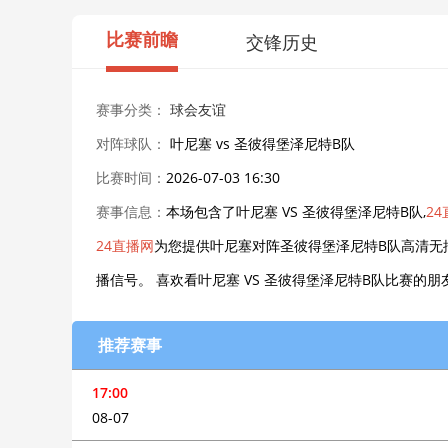
比赛前瞻
交锋历史
赛事分类：
球会友谊
对阵球队：
叶尼塞 vs 圣彼得堡泽尼特B队
比赛时间：
2026-07-03 16:30
赛事信息：
本场包含了叶尼塞 VS 圣彼得堡泽尼特B队,
2
24直播网
为您提供叶尼塞对阵圣彼得堡泽尼特B队高清无
播信号。 喜欢看叶尼塞 VS 圣彼得堡泽尼特B队比赛
推荐赛事
17:00
08-07