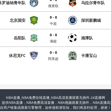
科罗迪纳青年队
乌拉尔青年队
俄青联
0 - 0
北京国安
深圳新鹏城
中超
0 - 0
岳阳队
湘潭队
湘超
0 - 0
休尼克FC
卡潘宝山
阿美超
NBA直播_NBA免费在线直播_NBA高清直播观看无插件-24直播网
。提供NBA直播，NBA免费高清直播，NBA视频观看无插件，NBA直
自用户收集或搜索引擎整理，如有侵权请告知，我们将及时处理，谢谢！