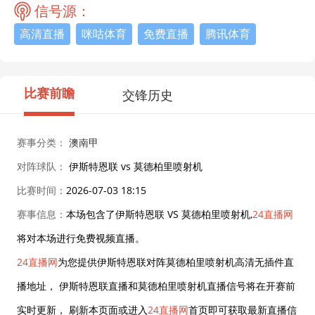
信号源：
高清直播
咪咕体育
免费直播
腾讯体育
比赛前瞻
交锋历史
赛事分类：
澳南甲
对阵球队：
伊斯特恩联 vs 莫德柏里喷射机
比赛时间：
2026-07-03 18:15
赛事信息：
本场包含了伊斯特恩联 VS 莫德柏里喷射机,
24直播网
将对本场进行免费视频直播。
24直播网
为您提供伊斯特恩联对阵莫德柏里喷射机高清无插件直
播地址， 伊斯特恩联直播和莫德柏里喷射机直播信号将在开赛前
实时更新， 刷新本页面或进入
24直播网
首页即可获取最新直播信