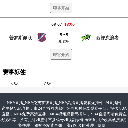
即将开始
08-07
18:00
0 - 0
普罗斯佩联
西部流浪者
澳威甲
即将开始
赛事标签
NBA
CBA
NBA直播_NBA免费在线直播_NBA高清直播观看无插件-24直播网
这里是NBA直播，由24直播网为您打造的实时在线观赛平台。提供NBA
直播，NBA免费高清直播，NBA视频观看无插件，NBA直播高清免费在
线观看等。所有足球和篮球直播信号和视频录像均来自用户收集或搜索引
擎整理，如有侵权请告知，我们将及时处理，谢谢！