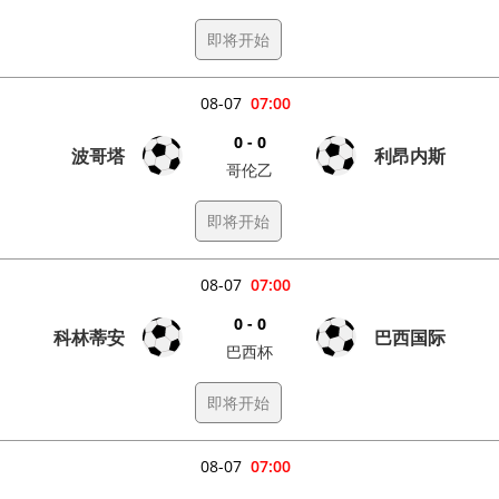
即将开始
08-07
07:00
0 - 0
波哥塔
利昂内斯
哥伦乙
即将开始
08-07
07:00
0 - 0
科林蒂安
巴西国际
巴西杯
即将开始
08-07
07:00