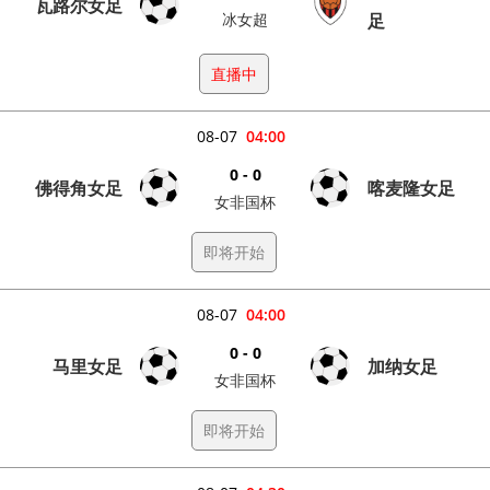
瓦路尔女足
冰女超
足
直播中
08-07
04:00
0 - 0
佛得角女足
喀麦隆女足
女非国杯
即将开始
08-07
04:00
0 - 0
马里女足
加纳女足
女非国杯
即将开始