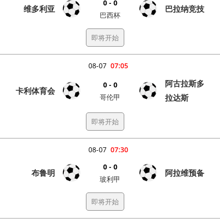
0 - 0
维多利亚
巴拉纳竞技
巴西杯
即将开始
08-07
07:05
阿古拉斯多
0 - 0
卡利体育会
哥伦甲
拉达斯
即将开始
08-07
07:30
0 - 0
布鲁明
阿拉维预备
玻利甲
即将开始