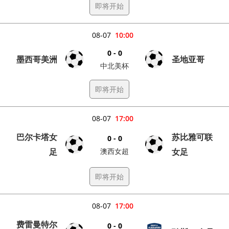
即将开始
08-07
10:00
0 - 0
墨西哥美洲
圣地亚哥
中北美杯
即将开始
08-07
17:00
巴尔卡塔女
苏比雅可联
0 - 0
足
澳西女超
女足
即将开始
08-07
17:00
费雷曼特尔
0 - 0