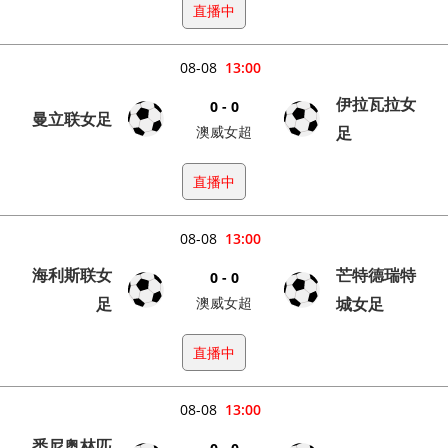
直播中
08-08
13:00
伊拉瓦拉女
0 - 0
曼立联女足
澳威女超
足
直播中
08-08
13:00
海利斯联女
芒特德瑞特
0 - 0
足
澳威女超
城女足
直播中
08-08
13:00
悉尼奥林匹