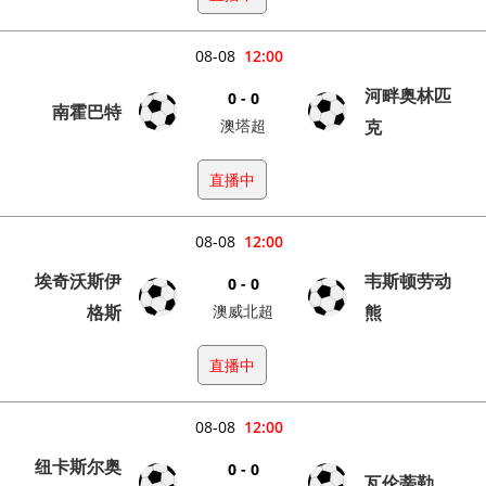
08-08
12:00
河畔奥林匹
0 - 0
南霍巴特
澳塔超
克
直播中
08-08
12:00
埃奇沃斯伊
韦斯顿劳动
0 - 0
格斯
澳威北超
熊
直播中
08-08
12:00
纽卡斯尔奥
0 - 0
瓦伦蒂勒