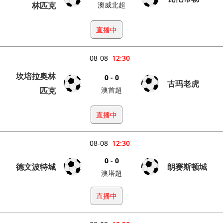
林匹克
澳威北超
直播中
08-08
12:30
坎培拉奥林
0 - 0
古玛老虎
匹克
澳首超
直播中
08-08
12:30
0 - 0
德文波特城
朗赛斯顿城
澳塔超
直播中