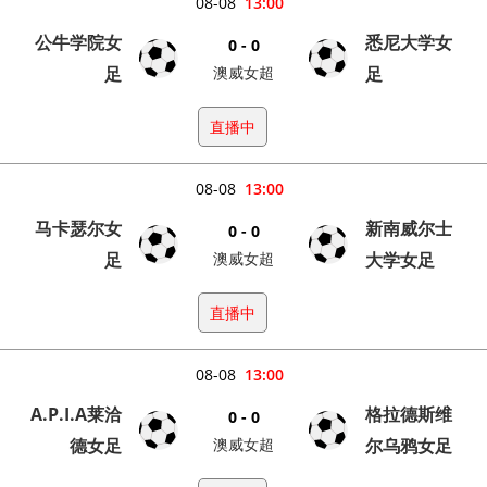
08-08
13:00
公牛学院女
悉尼大学女
0 - 0
足
澳威女超
足
直播中
08-08
13:00
马卡瑟尔女
新南威尔士
0 - 0
足
澳威女超
大学女足
直播中
08-08
13:00
A.P.I.A莱洽
格拉德斯维
0 - 0
德女足
澳威女超
尔乌鸦女足