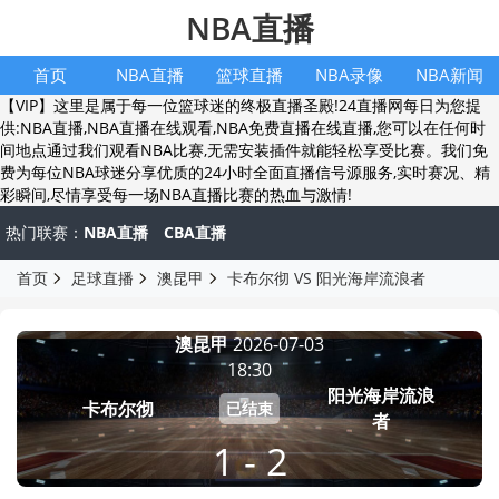
NBA直播
首页
NBA直播
篮球直播
NBA录像
NBA新闻
【VIP】这里是属于每一位篮球迷的终极直播圣殿!24直播网每日为您提
供:NBA直播,NBA直播在线观看,NBA免费直播在线直播,您可以在任何时
间地点通过我们观看NBA比赛,无需安装插件就能轻松享受比赛。我们免
费为每位NBA球迷分享优质的24小时全面直播信号源服务,实时赛况、精
彩瞬间,尽情享受每一场NBA直播比赛的热血与激情!
热门联赛：
NBA直播
CBA直播
首页
足球直播
澳昆甲
卡布尔彻 VS 阳光海岸流浪者
澳昆甲
2026-07-03
18:30
阳光海岸流浪
卡布尔彻
已结束
者
1 - 2