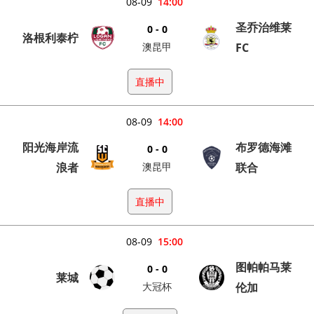
08-09
14:00
圣乔治维莱
0 - 0
洛根利泰柠
澳昆甲
FC
直播中
08-09
14:00
阳光海岸流
布罗德海滩
0 - 0
浪者
澳昆甲
联合
直播中
08-09
15:00
图帕帕马莱
0 - 0
莱城
大冠杯
伦加