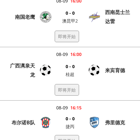
08-09
16:00
西南昆士兰
0 - 0
南国老鹰
澳昆甲2
达雷
即将开始
08-09
16:00
广西漓泉天
0 - 0
来宾育德
龙
桂超
即将开始
08-09
16:15
0 - 0
布尔诺B队
弗里德克
捷丙