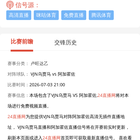
信号源：
高清直播
咪咕体育
免费直播
腾讯体育
比赛前瞻
交锋历史
赛事分类：
卢旺达乙
对阵球队：
VJN乌贾马 vs 阿加霍佐
比赛时间：
2026-07-03 21:00
赛事信息：
本场包含了VJN乌贾马 VS 阿加霍佐,
24直播网
将对本
场进行免费视频直播。
24直播网
为您提供VJN乌贾马对阵阿加霍佐高清无插件直播地
址， VJN乌贾马直播和阿加霍佐直播信号将在开赛前实时更新，
刷新本页面或进入
24直播网
首页即可获取最新直播信号。 喜欢看