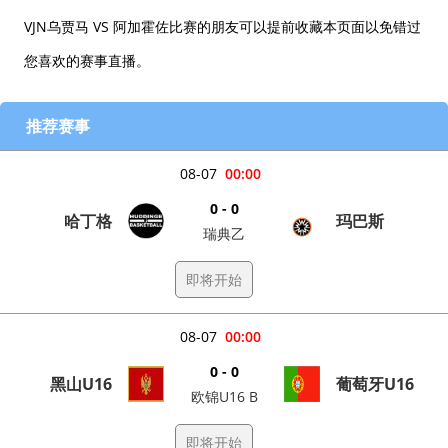
VJN乌贾马 VS 阿加霍佐比赛的朋友可以提前收藏本页面以免错过
您喜欢的赛事直播。
推荐赛事
08-07
00:00
0 - 0
哈丁格
玛巴斯
瑞典乙
即将开始
08-07
00:00
0 - 0
黑山U16
葡萄牙U16
欧锦U16 B
即将开始