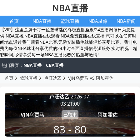
NBA直播
首页
NBA直播
篮球直播
NBA录像
NBA新闻
【VIP】这里是属于每一位篮球迷的终极直播圣殿!24直播网每日为您提
供:NBA直播,NBA直播在线观看,NBA免费直播在线直播,您可以在任何时
间地点通过我们观看NBA比赛,无需安装插件就能轻松享受比赛。我们免
费为每位NBA球迷分享优质的24小时全面直播信号源服务,实时赛况、精
彩瞬间,尽情享受每一场NBA直播比赛的热血与激情!
热门联赛：
NBA直播
CBA直播
首页
篮球直播
卢旺达乙
VJN乌贾马 VS 阿加霍佐
卢旺达乙
2026-07-
03 21:00
VJN乌贾马
阿加霍佐
已结束
83 - 80