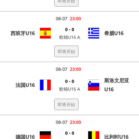
即将开始
08-07
23:00
0 - 0
西班牙U16
希腊U16
欧锦U16 A
即将开始
08-07
23:00
斯洛文尼亚
0 - 0
法国U16
欧锦U16 A
U16
即将开始
08-07
23:00
0 - 0
德国U16
比利时U16