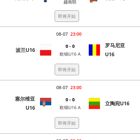
越南联
即将开始
08-07
23:00
罗马尼亚
0 - 0
波兰U16
欧锦U16 A
U16
即将开始
08-07
23:00
塞尔维亚
0 - 0
立陶宛U16
U16
欧锦U16 A
即将开始