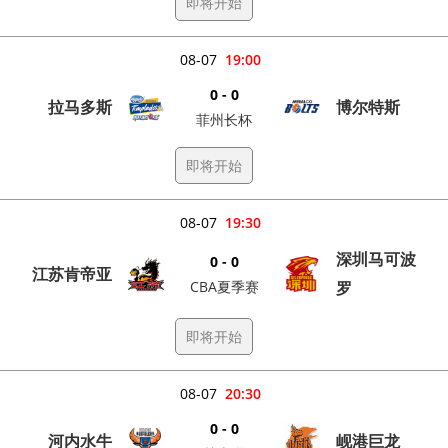
即将开始
08-07
19:00
0 - 0
拉马多斯
博尔特斯
菲州长杯
即将开始
08-07
19:30
深圳马可波
0 - 0
江苏肯帝亚
CBA夏季赛
罗
即将开始
08-07
20:30
0 - 0
河内水牛
岘港巨龙