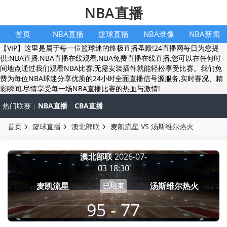
NBA直播
首页
NBA直播
篮球直播
NBA录像
NBA新闻
【VIP】这里是属于每一位篮球迷的终极直播圣殿!24直播网每日为您提
供:NBA直播,NBA直播在线观看,NBA免费直播在线直播,您可以在任何时
间地点通过我们观看NBA比赛,无需安装插件就能轻松享受比赛。我们免
费为每位NBA球迷分享优质的24小时全面直播信号源服务,实时赛况、精
彩瞬间,尽情享受每一场NBA直播比赛的热血与激情!
热门联赛：
NBA直播
CBA直播
首页
篮球直播
澳北部联
麦凯流星 VS 汤斯维尔热火
澳北部联
2026-07-
03 18:30
麦凯流星
汤斯维尔热火
已结束
95 - 77