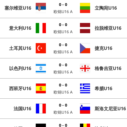
0 - 0
塞尔维亚U16
立陶宛U16
欧锦U16 A
0 - 0
意大利U16
拉脱维亚U16
欧锦U16 A
0 - 0
土耳其U16
捷克U16
欧锦U16 A
0 - 0
以色列U16
格鲁吉亚U16
欧锦U16 A
0 - 0
西班牙U16
希腊U16
欧锦U16 A
0 - 0
法国U16
斯洛文尼亚U16
欧锦U16 A
0 - 0