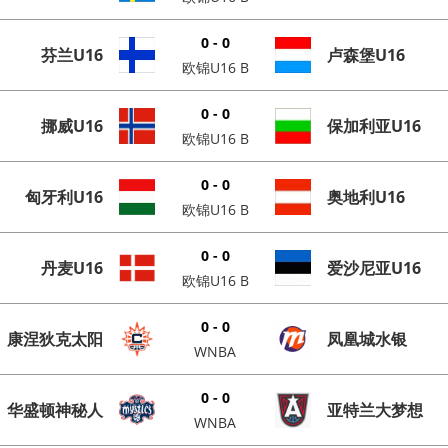
0 - 0
芬兰U16
卢森堡U16
欧锦U16 B
0 - 0
挪威U16
保加利亚U16
欧锦U16 B
0 - 0
匈牙利U16
奥地利U16
欧锦U16 B
0 - 0
丹麦U16
爱沙尼亚U16
欧锦U16 B
0 - 0
康涅狄克太阳
凤凰城水银
WNBA
0 - 0
华盛顿神秘人
亚特兰大梦想
WNBA