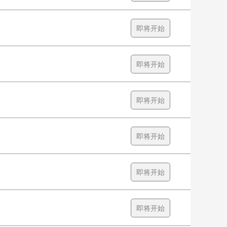
即将开始
即将开始
即将开始
即将开始
即将开始
即将开始