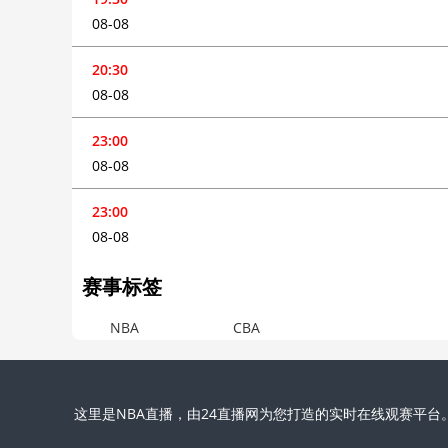
08-08
20:30
08-08
23:00
08-08
23:00
08-08
赛事标签
NBA
CBA
这里是NBA直播，由24直播网为您打造的实时在线观赛平台