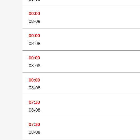
00:00
08-08
00:00
08-08
00:00
08-08
00:00
08-08
07:30
08-08
07:30
08-08