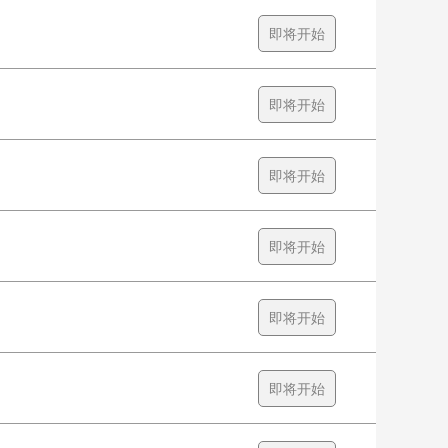
即将开始
即将开始
即将开始
即将开始
即将开始
即将开始