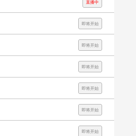
直播中
即将开始
即将开始
即将开始
即将开始
即将开始
即将开始