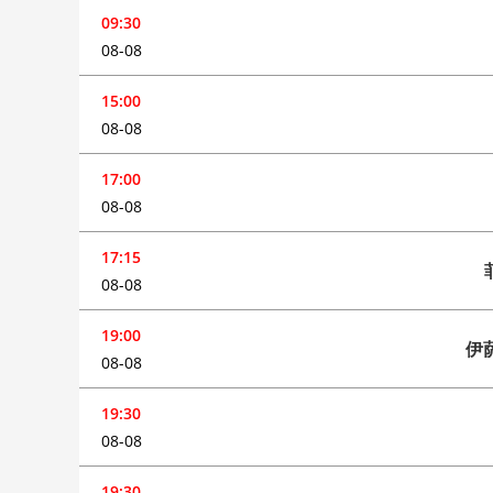
09:30
08-08
15:00
08-08
17:00
08-08
17:15
08-08
19:00
伊
08-08
19:30
08-08
19:30