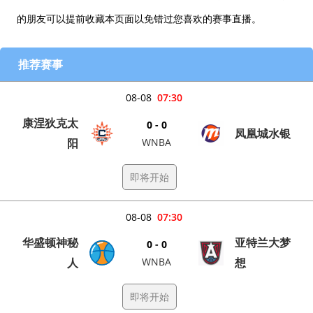
的朋友可以提前收藏本页面以免错过您喜欢的赛事直播。
推荐赛事
08-08
07:30
康涅狄克太
0 - 0
凤凰城水银
阳
WNBA
即将开始
08-08
07:30
华盛顿神秘
亚特兰大梦
0 - 0
人
WNBA
想
即将开始