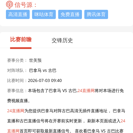
信号源：
高清直播
咪咕体育
免费直播
腾讯体育
比赛前瞻
交锋历史
赛事分类：
世美预
对阵球队：
巴拿马 vs 古巴
比赛时间：
2026-07-03 09:40
赛事信息：
本场包含了巴拿马 VS 古巴,
24直播网
将对本场进行免
费视频直播。
24直播网
为您提供巴拿马对阵古巴高清无插件直播地址， 巴拿马
直播和古巴直播信号将在开赛前实时更新， 刷新本页面或进入
24
直播网
首页即可获取最新直播信号。 喜欢看巴拿马 VS 古巴比赛