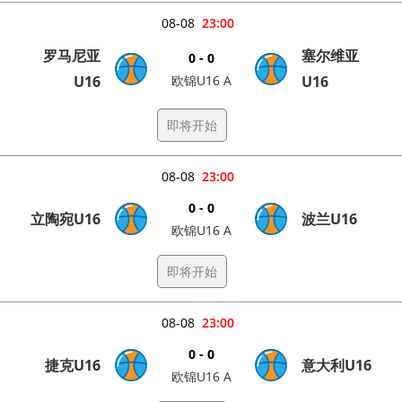
08-08
23:00
罗马尼亚
塞尔维亚
0 - 0
U16
欧锦U16 A
U16
即将开始
08-08
23:00
0 - 0
立陶宛U16
波兰U16
欧锦U16 A
即将开始
08-08
23:00
0 - 0
捷克U16
意大利U16
欧锦U16 A