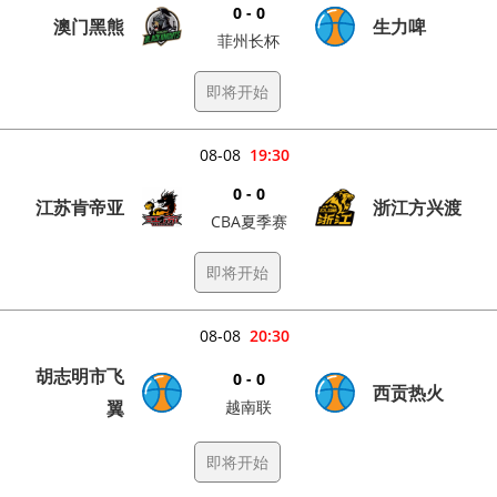
0 - 0
澳门黑熊
生力啤
菲州长杯
即将开始
08-08
19:30
0 - 0
江苏肯帝亚
浙江方兴渡
CBA夏季赛
即将开始
08-08
20:30
胡志明市飞
0 - 0
西贡热火
翼
越南联
即将开始