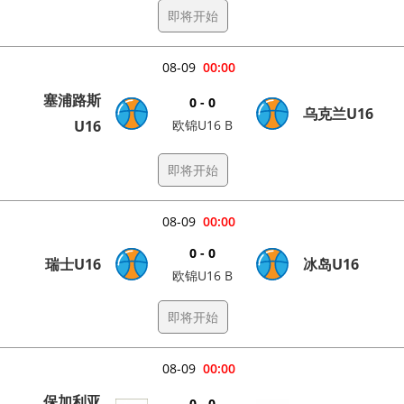
即将开始
08-09
00:00
塞浦路斯
0 - 0
乌克兰U16
U16
欧锦U16 B
即将开始
08-09
00:00
0 - 0
瑞士U16
冰岛U16
欧锦U16 B
即将开始
08-09
00:00
保加利亚
0 - 0