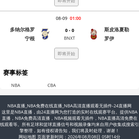
即将开始
08-09
01:00
多纳尔格罗
斯皮洛夏勒
0 - 0
宁根
BNXT
罗伊
即将开始
赛事标签
NBA
CBA
NBA直播_NBA免费在线直播_NBA高清直播观看无插件-24直播网
这里是NBA直播，由24直播网为您打造的实时在线观赛平台。提供NBA
直播，NBA免费高清直播，NBA视频观看无插件，NBA直播高清免费在
线观看等。所有足球和篮球直播信号和视频录像均来自用户收集或搜索引
擎整理，如有侵权请告知，我们将及时处理，谢谢！
网站地图 页面更新时间：2026年08月08日 05时14分