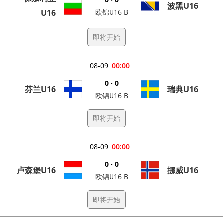
波黑U16
U16
欧锦U16 B
即将开始
08-09
00:00
0 - 0
芬兰U16
瑞典U16
欧锦U16 B
即将开始
08-09
00:00
0 - 0
卢森堡U16
挪威U16
欧锦U16 B
即将开始