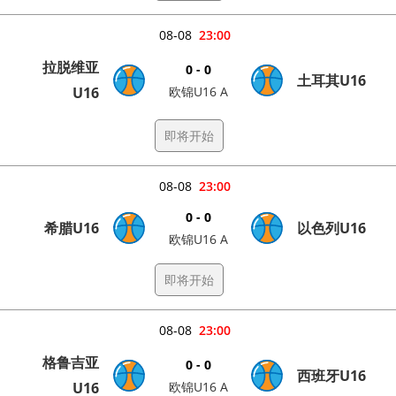
08-08
23:00
拉脱维亚
0 - 0
土耳其U16
U16
欧锦U16 A
即将开始
08-08
23:00
0 - 0
希腊U16
以色列U16
欧锦U16 A
即将开始
08-08
23:00
格鲁吉亚
0 - 0
西班牙U16
U16
欧锦U16 A