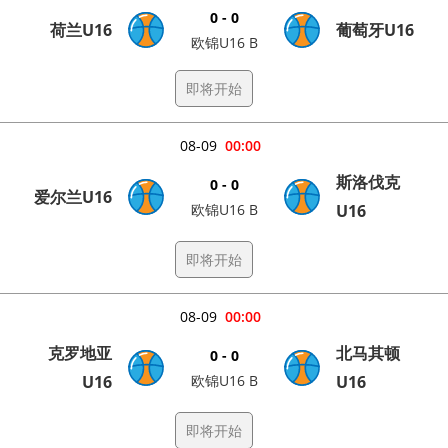
0 - 0
荷兰U16
葡萄牙U16
欧锦U16 B
即将开始
08-09
00:00
斯洛伐克
0 - 0
爱尔兰U16
欧锦U16 B
U16
即将开始
08-09
00:00
克罗地亚
北马其顿
0 - 0
U16
欧锦U16 B
U16
即将开始