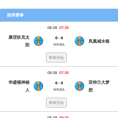
推荐赛事
08-08
07:30
康涅狄克太
0 - 0
凤凰城水银
阳
WNBA
即将开始
08-08
07:30
华盛顿神秘
亚特兰大梦
0 - 0
人
WNBA
想
即将开始
08-08
09:30