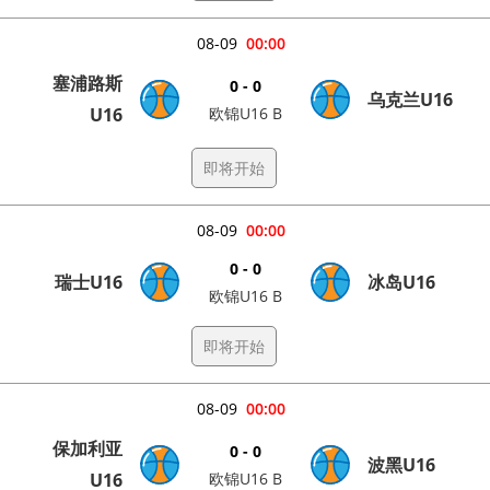
08-09
00:00
塞浦路斯
0 - 0
乌克兰U16
U16
欧锦U16 B
即将开始
08-09
00:00
0 - 0
瑞士U16
冰岛U16
欧锦U16 B
即将开始
08-09
00:00
保加利亚
0 - 0
波黑U16
U16
欧锦U16 B