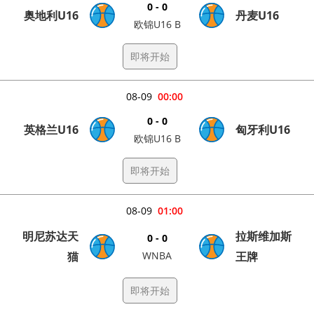
0 - 0
奥地利U16
丹麦U16
欧锦U16 B
即将开始
08-09
00:00
0 - 0
英格兰U16
匈牙利U16
欧锦U16 B
即将开始
08-09
01:00
明尼苏达天
拉斯维加斯
0 - 0
猫
WNBA
王牌
即将开始