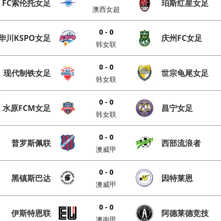
FC索伦托女足
珀斯红星女足
澳西女超
0 - 0
华川KSPO女足
庆州FC女足
韩女联
0 - 0
现代制铁女足
世宗龟尾女足
韩女联
0 - 0
水原FCM女足
昌宁女足
韩女联
0 - 0
普罗斯佩联
西部流浪者
澳威甲
0 - 0
黑镇斯巴达
因特莱恩
澳威甲
0 - 0
伊斯特恩联
阿德莱德竞技
澳南甲