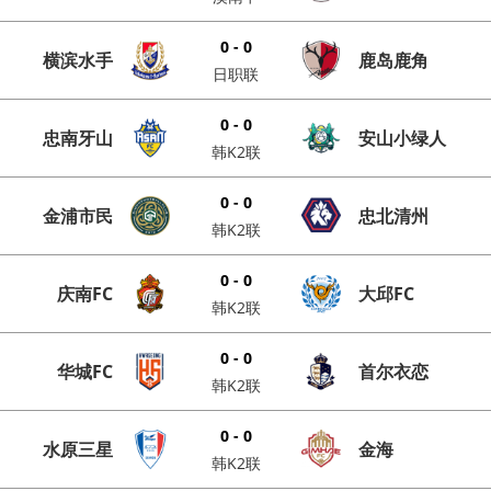
0 - 0
横滨水手
鹿岛鹿角
日职联
0 - 0
忠南牙山
安山小绿人
韩K2联
0 - 0
金浦市民
忠北清州
韩K2联
0 - 0
庆南FC
大邱FC
韩K2联
0 - 0
华城FC
首尔衣恋
韩K2联
0 - 0
水原三星
金海
韩K2联