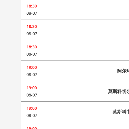
18:30
08-07
18:30
08-07
18:30
08-07
19:00
阿尔
08-07
19:00
莫斯科切
08-07
19:00
莫斯科
08-07
19:00