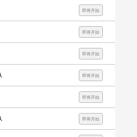
即将开始
即将开始
即将开始
队
即将开始
即将开始
队
即将开始