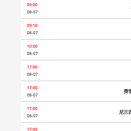
09:00
08-07
09:10
08-07
10:00
08-07
17:00
08-07
17:00
费
08-07
17:00
尼兰
08-07
17:00