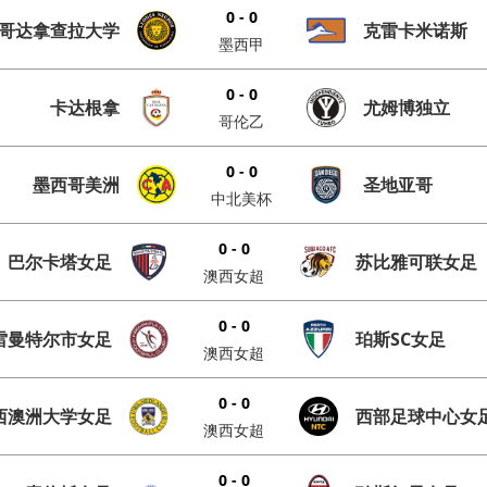
0 - 0
哥达拿查拉大学
克雷卡米诺斯
墨西甲
0 - 0
卡达根拿
尤姆博独立
哥伦乙
0 - 0
墨西哥美洲
圣地亚哥
中北美杯
0 - 0
巴尔卡塔女足
苏比雅可联女足
澳西女超
0 - 0
雷曼特尔市女足
珀斯SC女足
澳西女超
0 - 0
西澳洲大学女足
西部足球中心女
澳西女超
0 - 0